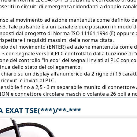
inseriti in circuiti di emergenza ridondanti a doppio can
enso al movimento ad azione mantenuta come definito d
3.3. Tale pulsante è a un canale e due posizioni in modo d
imposti dal progetto di Norma ISO 11161:1994 (E) oppure a
rispettare i requisiti massimi della norma citata.
ndo del movimento (ENTER) ad azione mantenuta come de
.3 con segnale verso il PLC controllato dalla funzione di 
ione del controllo "in eco" dei segnali inviati al PLC con 
inua dello stato del collegamento.
n chiaro su un display alfanumerico da 2 righe di 16 carat
 ricevuti e inviati al PLC.
tensibile fino a 2,5 - 3 m separabile munito di connettor
NON e connettore circolare maschio volante a 26 poli a 
 EXAT TSE(***)/**-***