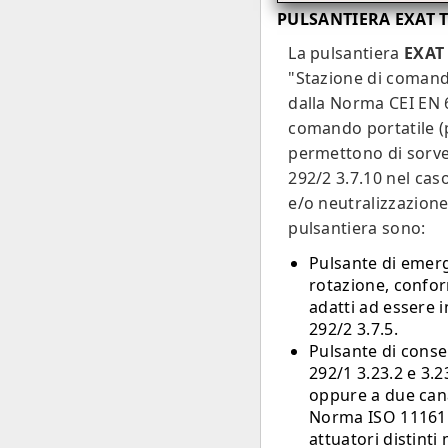
PULSANTIERA EXAT TS
La pulsantiera
EXAT 
"Stazione di comando
dalla Norma CEI EN 60
comando portatile (
permettono di sorve
292/2 3.7.10 nel ca
e/o neutralizzazione 
pulsantiera sono:
Pulsante di emer
rotazione, conform
adatti ad essere 
292/2 3.7.5.
Pulsante di cons
292/1 3.23.2 e 3.
oppure a due cana
Norma ISO 11161:19
attuatori distint