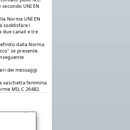
ale secondo UNI EN
alla Norma UNI EN
a soddisfare i
 due canali e tre
finito dalla Norma
"eco" se presente.
conseguente
teri dei messaggi
e a vaschetta femmina
norme MIL C 26482.