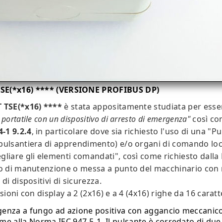
SE(*x16) **** (VERSIONE PROFIBUS DP)
 TSE(*x16) ****
è stata appositamente studiata per ess
portatile con un dispositivo di arresto di emergenza"
così com
-1 9.2.4
, in particolare dove sia richiesto l'uso di una "Pu
pulsantiera di apprendimento) e/o organi di comando loca
gliare gli elementi comandati", così come richiesto dal
o di manutenzione o messa a punto del macchinario con r
di dispositivi di sicurezza.
sioni con display a 2 (2x16) e a 4 (4x16) righe da 16 caratt
genza a fungo ad azione positiva con aggancio meccanico
e alla Norma IEC 947-5-1. Il pulsante è corredato di due c