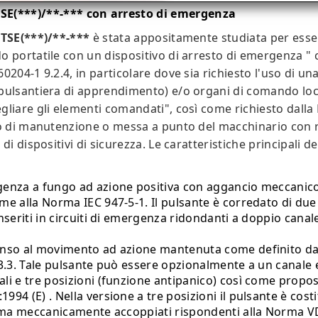
E(***)/**-*** con arresto di emergenza
TSE(***)/**-***
è stata appositamente studiata per ess
 portatile con un dispositivo di arresto di emergenza " 
204-1 9.2.4, in particolare dove sia richiesto l'uso di un
pulsantiera di apprendimento) e/o organi di comando loca
gliare gli elementi comandati", così come richiesto dall
so di manutenzione o messa a punto del macchinario con r
di dispositivi di sicurezza. Le caratteristiche principali d
genza a fungo ad azione positiva con aggancio meccanico
e alla Norma IEC 947-5-1. Il pulsante è corredato di due c
inseriti in circuiti di emergenza ridondanti a doppio can
enso al movimento ad azione mantenuta come definito d
23.3. Tale pulsante può essere opzionalmente a un canale 
li e tre posizioni (funzione antipanico) così come propos
94 (E) . Nella versione a tre posizioni il pulsante è cost
i ma meccanicamente accoppiati rispondenti alla Norma V