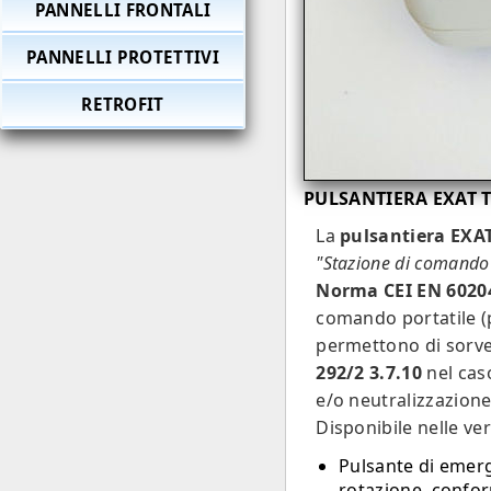
PANNELLI FRONTALI
PANNELLI PROTETTIVI
RETROFIT
PULSANTIERA EXAT T
La
pulsantiera EXAT
"Stazione di comando 
Norma CEI EN 60204
comando portatile (
permettono di sorve
292/2 3.7.10
nel cas
e/o neutralizzazione 
Disponibile nelle ver
Pulsante di emer
rotazione, conform