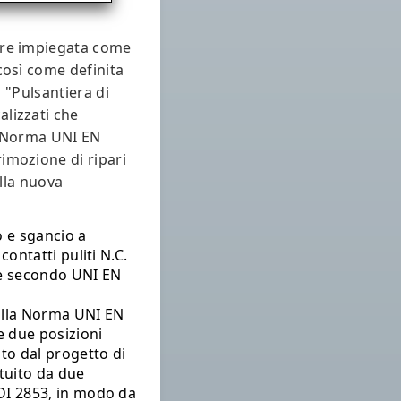
ere impiegata come
così come definita
a "Pulsantiera di
lizzati che
a Norma UNI EN
imozione di ripari
ella nuova
 e sgancio a
ontatti puliti N.C.
ale secondo UNI EN
alla Norma UNI EN
e due posizioni
to dal progetto di
ituito da due
DI 2853, in modo da