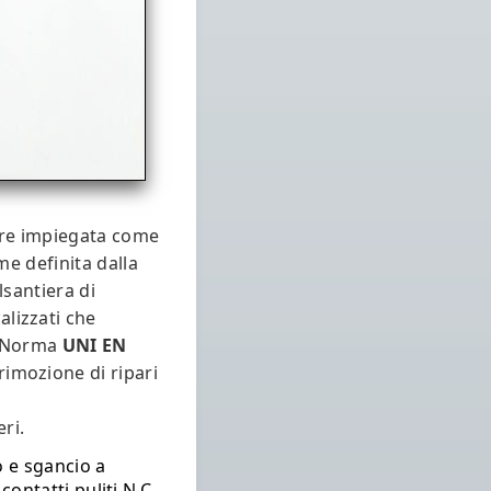
ere impiegata come
e definita dalla
lsantiera di
lizzati che
la Norma
UNI EN
imozione di ripari
eri.
 e sgancio a
ontatti puliti N.C.