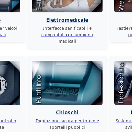
e
Elettromedicale
r veicoli
Interfacce sanificabili e
Tastier
iali
compatibili con ambienti
p
medicali
Chioschi
ontrollo
Digitazione sicura per totem e
Sistemi
nza
sportelli pubblici
sv